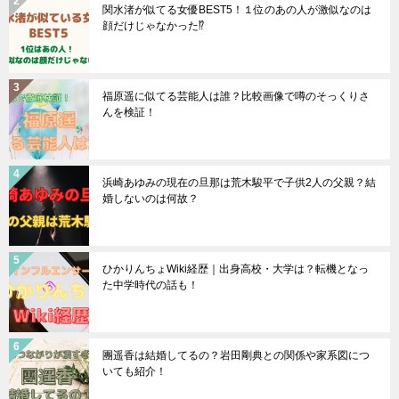
関水渚が似てる女優BEST5！１位のあの人が激似なのは
顔だけじゃなかった⁉︎
福原遥に似てる芸能人は誰？比較画像で噂のそっくりさ
んを検証！
浜崎あゆみの現在の旦那は荒木駿平で子供2人の父親？結
婚しないのは何故？
ひかりんちょWiki経歴｜出身高校・大学は？転機となっ
た中学時代の話も！
團遥香は結婚してるの？岩田剛典との関係や家系図につ
いても紹介！