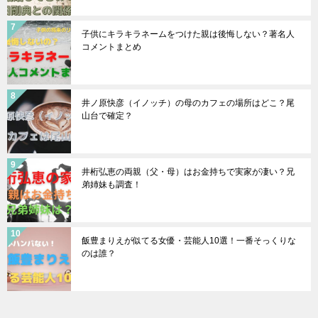
子供にキラキラネームをつけた親は後悔しない？著名人
コメントまとめ
井ノ原快彦（イノッチ）の母のカフェの場所はどこ？尾
山台で確定？
井桁弘恵の両親（父・母）はお金持ちで実家が凄い？兄
弟姉妹も調査！
飯豊まりえが似てる女優・芸能人10選！一番そっくりな
のは誰？