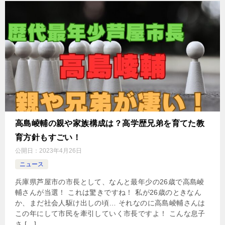
高島崚輔の親や家族構成は？高学歴兄弟を育てた教
育方針もすごい！
公開日：
2023年4月26日
ニュース
兵庫県芦屋市の市長として、なんと最年少の26歳で高島崚
輔さんが当選！ これは驚きですね！ 私が26歳のときなん
か、まだ社会人駆け出しの頃… それなのに高島崚輔さんは
この年にして市民を牽引していく市長ですよ！ こんな息子
さ […]