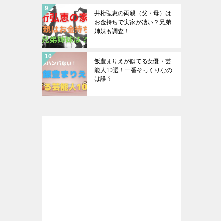
井桁弘恵の両親（父・母）は
お金持ちで実家が凄い？兄弟
姉妹も調査！
飯豊まりえが似てる女優・芸
能人10選！一番そっくりなの
は誰？