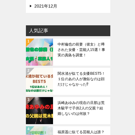
2021年12月
人気記事
中村倫也の前妻（彼女）と噂
された女優・芸能人15選！事
実の真偽を調査！
関水渚が似てる女優BEST5！
１位のあの人が激似なのは顔
だけじゃなかった⁉︎
浜崎あゆみの現在の旦那は荒
木駿平で子供2人の父親？結
婚しないのは何故？
福原遥に似てる芸能人は誰？