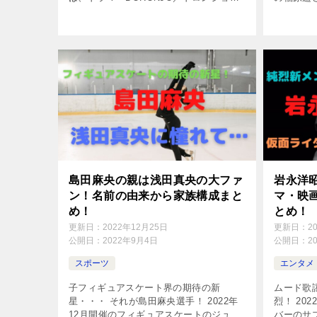
や「祈りのカルテ〜研修医の謎解き診察
るという
記録〜」に出演。 ますますの活躍が期待
も大きい
される池田エライザさんですが、 […]
毎回、世間
島田麻央の親は浅田真央の大ファ
岩永洋
ン！名前の由来から家族構成まと
マ・映
め！
とめ！
更新日：
2022年12月25日
更新日：
2
公開日：
2022年9月4日
公開日：
2
スポーツ
エンタメ
子フィギュアスケート界の期待の新
ムード歌
星・・・ それが島田麻央選手！ 2022年
烈！ 20
12月開催のフィギュアスケートのジュニ
バーのサ