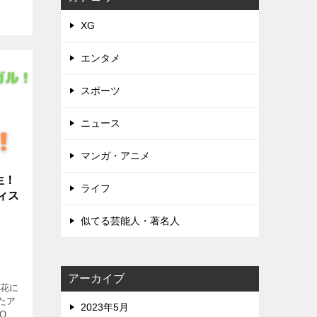
XG
エンタメ
スポーツ
ニュース
マンガ・アニメ
生！
ライフ
ィス
似てる芸能人・著名人
アーカイブ
の花に
たア
2023年5月
OA