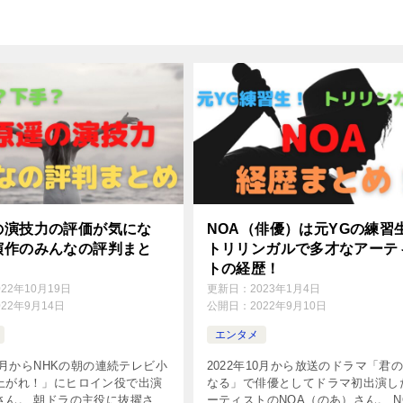
の演技力の評価が気にな
NOA（俳優）は元YGの練習
演作のみんなの評判まと
トリリンガルで多才なアーテ
トの経歴！
022年10月19日
更新日：
2023年1月4日
022年9月14日
公開日：
2022年9月10日
エンタメ
10月からNHKの朝の連続テレビ小
2022年10月から放送のドラマ「君
上がれ！」にヒロイン役で出演
なる」で俳優としてドラマ初出演し
さん。 朝ドラの主役に抜擢され
ーティストのNOA（のあ）さん。 N