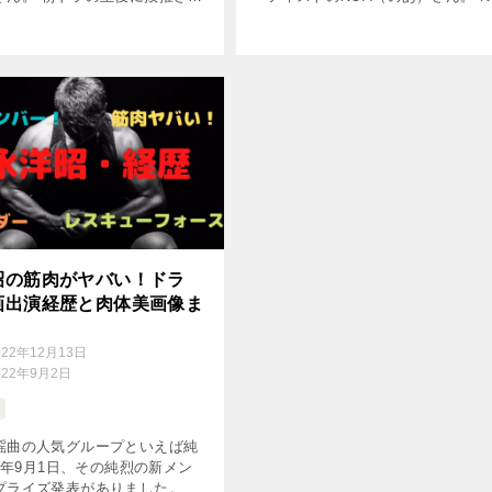
ことは、業界・世間からの期待
さんは、ドラマの中で、8LOOM（
ということですよね！ 朝ドラは
ム）という7人組のボーイズグルー
の注目を浴びて様々 […]
ンバー・久留島巧（くるし […]
昭の筋肉がヤバい！ドラ
画出演経歴と肉体美画像ま
022年12月13日
022年9月2日
謡曲の人気グループといえば純
22年9月1日、その純烈の新メン
プライズ発表がありました。 新