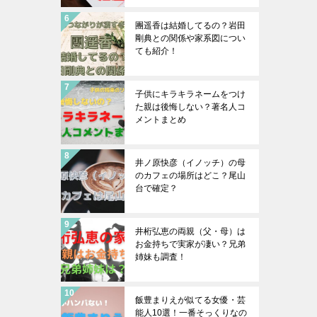
團遥香は結婚してるの？岩田
剛典との関係や家系図につい
ても紹介！
子供にキラキラネームをつけ
た親は後悔しない？著名人コ
メントまとめ
井ノ原快彦（イノッチ）の母
のカフェの場所はどこ？尾山
台で確定？
井桁弘恵の両親（父・母）は
お金持ちで実家が凄い？兄弟
姉妹も調査！
飯豊まりえが似てる女優・芸
能人10選！一番そっくりなの