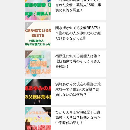
された女優・芸能人15選！事
実の真偽を調査！
関水渚が似てる女優BEST5！
１位のあの人が激似なのは顔
だけじゃなかった⁉︎
福原遥に似てる芸能人は誰？
比較画像で噂のそっくりさん
を検証！
浜崎あゆみの現在の旦那は荒
木駿平で子供2人の父親？結
婚しないのは何故？
ひかりんちょWiki経歴｜出身
高校・大学は？転機となった
中学時代の話も！