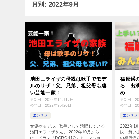
月別: 2022年9月
池田エライザの母親は歌手でモデ
福原遥
ルのリザ！父、兄弟、祖父母も凄
る！出
い芸能一家！
め！
更新日：
2022年11月17日
更新日：
2
公開日：
2022年9月20日
公開日：
2
エンタメ
エンタメ
女優やモデル、歌手として活躍している
2022年
池田エライザさん。 2022年10月から
説「舞い
は、ドラマ「DORONJO／ドロンジョ」
の福原遥