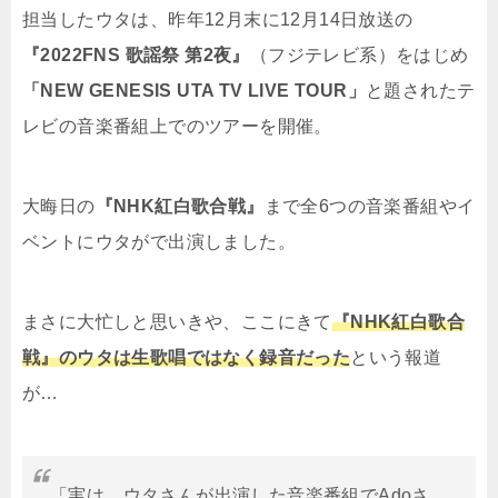
担当したウタは、昨年12月末に12月14日放送の
『2022FNS 歌謡祭 第2夜』
（フジテレビ系）をはじめ
「NEW GENESIS UTA TV LIVE TOUR」
と題されたテ
レビの音楽番組上でのツアーを開催。
大晦日の
『NHK紅白歌合戦』
まで全6つの音楽番組やイ
ベントにウタがで出演しました。
まさに大忙しと思いきや、ここにきて
『NHK紅白歌合
戦
』のウタは生歌唱ではなく録音だった
という報道
が…
「実は、ウタさんが出演した音楽番組でAdoさ