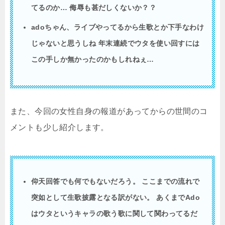
てるのか… 侮辱も甚だしくないか？？
adoちゃん、ライブやってるから
生歌
とか
下手
なわけ
じゃないと思うしね 年末連続で
ウタ
を使い回すには
この手しか無かったのかもしれねぇ…
また、今回の女性自身の報道があってからの世間のコ
メントも少し紹介します。
仰天回答でも何でもないだろう。 ここまでの流れで
突如として生歌披露となる訳がない。 あくまでAdo
はウタというキャラの歌う歌に関して関わってるだ