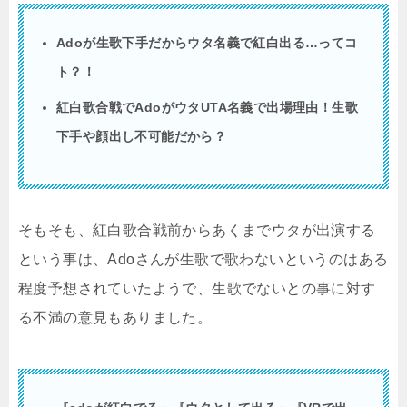
Adoが
生歌
下手
だから
ウタ
名義で紅白出る…ってコ
ト？！
紅白歌合戦でAdoが
ウタ
UTA名義で出場理由！
生歌
下手
や顔出し不可能だから？
そもそも、紅白歌合戦前からあくまでウタが出演する
という事は、Adoさんが生歌で歌わないというのはある
程度予想されていたようで、生歌でないとの事に対す
る不満の意見もありました。