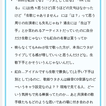
『adoが紅白でる』『
ウタ
として出る』『VRで出
る』 には(色々思うけど)言うほどの文句はなかった
けど 『
生歌
じゃありません』 には「は？」って思う
周りの出演者にも失礼じゃね？ 過去には「生は
下
手
」とか言われるアーティストだっていたのに自分
だけ
生歌
じゃない でも紅白の名誉は貰うってか
映らなくてもAdoが生で歌った方が、本当に
ウタ
が
ライブしてる感が増していいと思うんだけどな。
生
歌
下手
とかそういうんじゃないんだし。
紅白…アイドルですら
生歌
で勝負して(上手い
下手
は
別として)るのに、歌姫
ウタ
さんは録音CD音源なのど
ーいうキャラ設定なのよ？？ 現地で見てる人、どー
いう気持ちで光る棒振ってたのか… あと共演者の歌
手様たちもどのような思いであの場に付き合わされ