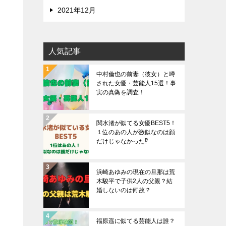
2021年12月
人気記事
中村倫也の前妻（彼女）と噂
された女優・芸能人15選！事
実の真偽を調査！
関水渚が似てる女優BEST5！
１位のあの人が激似なのは顔
だけじゃなかった⁉︎
浜崎あゆみの現在の旦那は荒
木駿平で子供2人の父親？結
婚しないのは何故？
福原遥に似てる芸能人は誰？