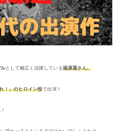
デル
として幅広く活躍している
福原遥さん。
れ！」のヒロイン役
で出演！
ね！