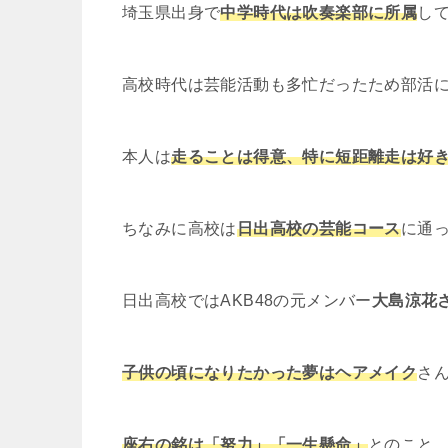
埼玉県出身で
中学時代は吹奏楽部に所属
し
高校時代は芸能活動も多忙だったため部活
本人は
走ることは得意、特に短距離走は好
ちなみに高校は
日出高校の芸能コース
に通
日出高校ではAKB48の元メンバー
大島涼花
子供の頃になりたかった夢はヘアメイク
さ
座右の銘は「努力」「一生懸命」
とのこと