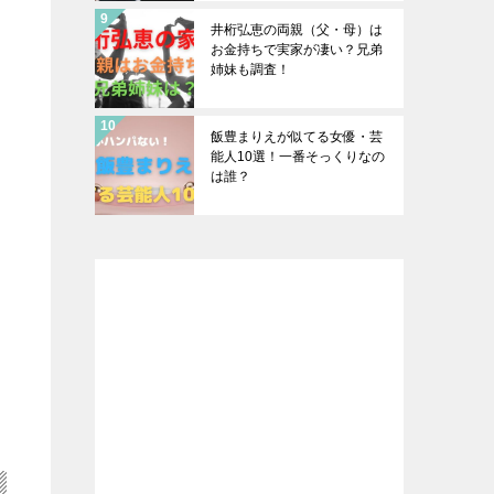
井桁弘恵の両親（父・母）は
お金持ちで実家が凄い？兄弟
姉妹も調査！
飯豊まりえが似てる女優・芸
能人10選！一番そっくりなの
は誰？