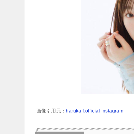
画像引用元：
haruka.f.official Instagram