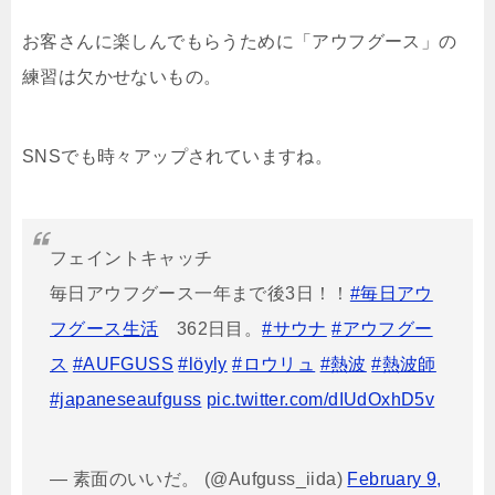
お客さんに楽しんでもらうために「アウフグース」の
練習は欠かせないもの。
SNSでも時々アップされていますね。
フェイントキャッチ
毎日アウフグース一年まで後3日！！
#毎日アウ
フグース生活
362日目。
#サウナ
#アウフグー
ス
#AUFGUSS
#löyly
#ロウリュ
#熱波
#熱波師
#japaneseaufguss
pic.twitter.com/dIUdOxhD5v
— 素面のいいだ。 (@Aufguss_iida)
February 9,