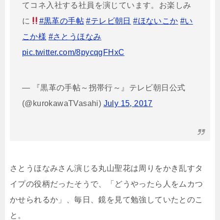
てコネ入社する社員を演じています。お楽しみ
に
#黒革の手帖
#テレビ朝日
#ほないこか
#い
こか様
#さとうほなみ
pic.twitter.com/8pycqgFHxC
— 『黒革の手帖～拐帯行～』テレビ朝日公式
(@kurokawaTVasahi)
July 15, 2017
さとうほなみさん演じる丸山聖花は周りをかき乱すタ
イプの役柄だったそうで、「どうやったら人をムカつ
かせられるか」、毎日、鏡を見て勉強していたとのこ
と。