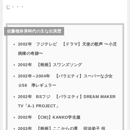
じ・・・
佐藤穂奈美時代の主な出演歴
2002年 フジテレビ 【ドラマ】天使の歌声 〜小児
病棟の奇跡〜
2002年 【映画】スワンズソング
2002年～2004年 【バラエティ】スーパーな少女
☆58 準レギュラー
2002年 BSフジ 【バラエティ】DREAM MAKER
TV「A-1 PROJECT」
2002年 【CM)】KANKO学生服
2003年 【映画】ここからの景 卯迫姿子 役