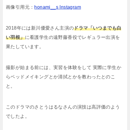
画像引用元：
honami__s Instagram
2018年には新川優愛さん主演の
ドラマ「いつまでも白
い羽根」
に看護学生の遠野藤香役でレギュラー出演を
果たしています。
撮影が始まる前には、実習を体験をして 実際に学生か
らベッドメイキングとか清拭とかを教わったとのこ
と。
このドラマのさとうはるなさんの演技は高評価のよう
でしたよ。