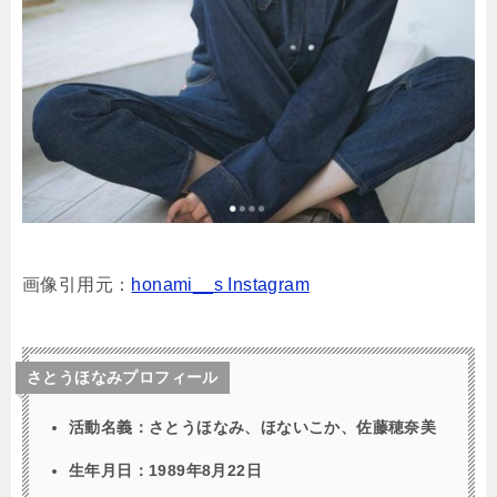
画像引用元：
honami__s Instagram
さとうほなみプロフィール
活動名義：さとうほなみ、ほないこか、佐藤穂奈美
生年月日：1989年8月22日