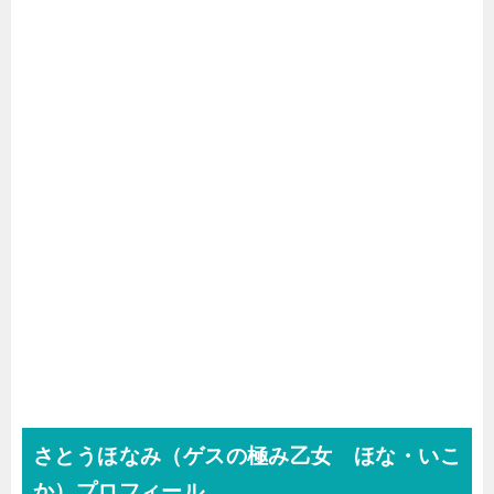
さとうほなみ（ゲスの極み乙女 ほな・いこ
か）プロフィール