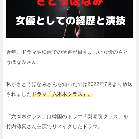
近年、ドラマや映画での活躍が目覚ましい女優のさと
うほなみさん。
私がさとうほなみさんを知ったのは2022年7月より放送
されました
ドラマ「六本木クラス」。
「六本木クラス」は韓国のドラマ「梨泰院クラス」を
竹内涼真さん主演でリメイクしたドラマ。