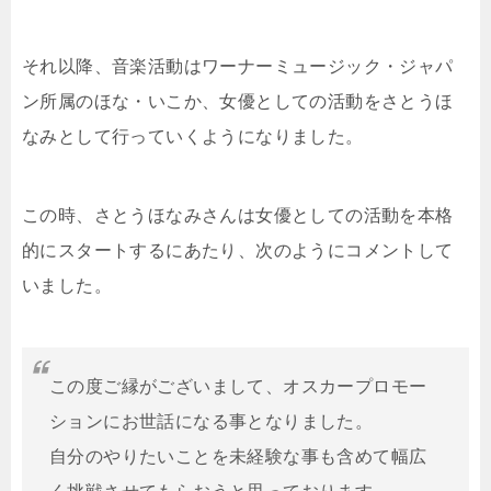
それ以降、音楽活動はワーナーミュージック・ジャパ
ン所属のほな・いこか、女優としての活動をさとうほ
なみとして行っていくようになりました。
この時、さとうほなみさんは女優としての活動を本格
的にスタートするにあたり、次のようにコメントして
いました。
この度ご縁がございまして、
オスカープロモー
ションにお世話になる事となりました。
自分のやりたいことを未経験な事も含めて
幅広