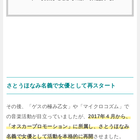
さとうほなみ名義で女優として再スタート
その後、「ゲスの極み乙女」や「
マイクロコズム」で
の
音楽活動が目立っていましたが、
2017
年４月から、
「オスカープロモーション」に所属し、さとうほなみ
名義で女優として活動を本格的に再開
させました。