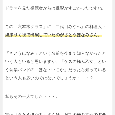
ドラマを見た視聴者からは反響がすごかったですね。
この「六本木クラス」に
「二代目みやべ」の料理人・
綾瀬りく役で出演
していたのがさとうほなみ
さん
。
「さとうほなみ」という名前を今まで知らなかったと
いう人もいると思いますが、「ゲスの極み乙女」とい
う音楽バンドの「ほな・いこか」だったら知っている
という人も多いのではないでしょうか・・・？
私もその一人でした・・・。
実は
「さとうほなみ」さんは、ゲスの極み乙女でドラ