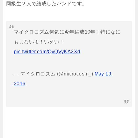
同級生２人で結成したバンドです。
マイクロコズム何気に今年結成10年！特になに
もしないよ！いえい！
pic.twitter.com/QvQVyKA2Xd
— マイクロコズム (@microcosm_)
May 19,
2016