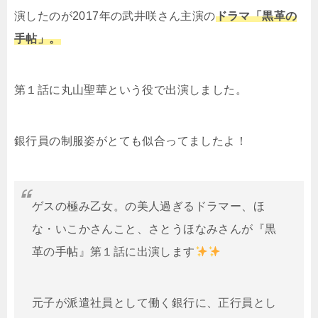
演したのが2017年の武井咲さん主演の
ドラマ「黒革の
手帖」。
第１話に
丸山聖華という役で出演しました。
銀行員の制服姿がとても似合ってましたよ！
ゲスの極み乙女。の美人過ぎるドラマー、ほ
な・いこかさんこと、さとうほなみさんが『黒
革の手帖』第１話に出演します
元子が派遣社員として働く銀行に、正行員とし