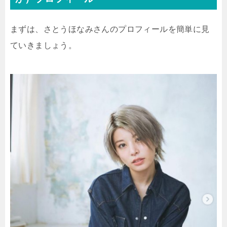
まずは、さとうほなみさんのプロフィールを簡単に見
ていきましょう。