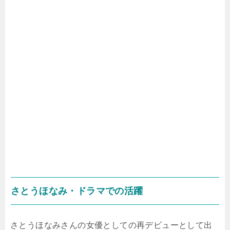
さとうほなみ・ドラマでの活躍
さとうほなみさんの女優としての再デビューとして出