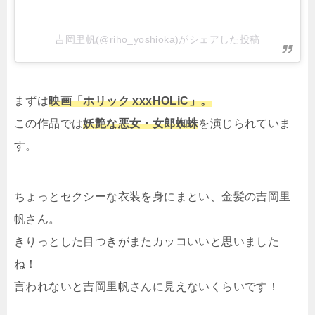
吉岡里帆(@riho_yoshioka)がシェアした投稿
まずは
映画「ホリック xxxHOLiC」。
この作品では
妖艶な悪女・女郎蜘蛛
を演じられていま
す。
ちょっとセクシーな衣装を身にまとい、金髪の吉岡里
帆さん。
きりっとした目つきがまたカッコいいと思いました
ね！
言われないと吉岡里帆さんに見えないくらいです！