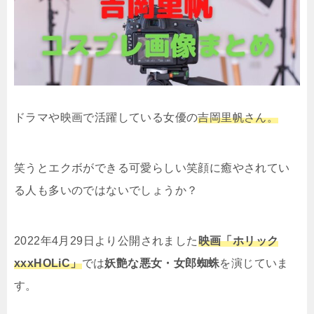
ドラマや映画で活躍している女優の
吉岡里帆さん。
笑うとエクボができる可愛らしい笑顔に癒やされてい
る人も多いのではないでしょうか？
2022年4月29日より公開されました
映画「ホリック
xxxHOLiC」
では
妖艶な悪女・女郎蜘蛛
を演じていま
す。