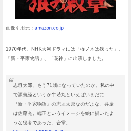
画像引用元：
amazon.co.jp
1970年代、NHK大河ドラマには「樅ノ木は残った」、
「新・平家物語」、「花神」に出演しました。
志垣太郎、もう71歳になっていたのか。私の中
で源義経というか牛若丸といえばいまだに
『新・平家物語』の志垣太郎なのだよな。弁慶
は佐藤充。端正というイメージを絵に描いたよ
うな役者であった。合掌。