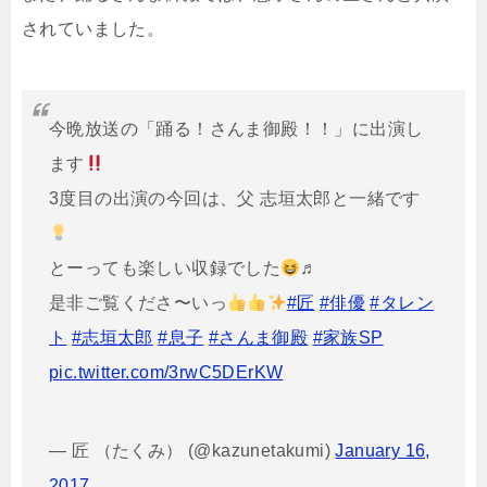
されていました。
今晩放送の「踊る！さんま御殿！！」に出演し
ます
3度目の出演の今回は、父 志垣太郎と一緒です
とーっても楽しい収録でした
♬
是非ご覧くださ〜いっ
#匠
#俳優
#タレン
ト
#志垣太郎
#息子
#さんま御殿
#家族SP
pic.twitter.com/3rwC5DErKW
— 匠 （たくみ） (@kazunetakumi)
January 16,
2017