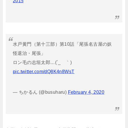
2015
水戸黄門（第十三部）第10話「尾張名古屋の妖
怪退治・尾張」
ロン毛の志垣太郎…(´_ゝ｀)
pic.twitter.com/dQ8K4n8WsT
— ちかるん (@busuharu)
February 4, 2020