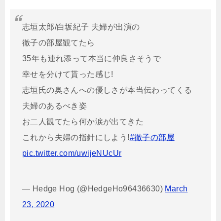
志垣太郎/白坂紀子 夫婦が出演の
徹子の部屋観てたら
35年も連れ添って本当に仲良さそうで
幸せを分けて貰った感じ!
志垣氏の奥さんへの優しさが本当伝わってくる
夫婦のあるべき姿
お二人観てたら何か涙が出てきた
これから夫婦の指針にしよう!
#徹子の部屋
pic.twitter.com/uwijeNUcUr
— Hedge Hog (@HedgeHo96436630)
March
23, 2020