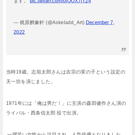
ます。
pic.twitter.com/0fQOX7jT24
— 梶原醉象軒 (@Askeladd_Art)
December 7,
2022
当時19歳。
志垣太郎さんは
吉宗の実の子という設定の
天一坊を演じました。
1971年には「俺は男だ！」に主演の森田健作さん演の
ライバル・
西条信太郎 役で
出演。
一躍若い女性から注目され、人気俳優となりました。